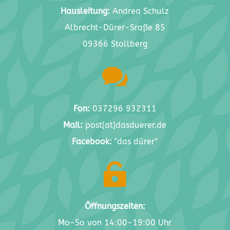
Hausleitung:
Andrea Schulz
Albrecht-Dürer-Sraße 85
09366 Stollberg

Fon:
037296 932311
Mail:
post[at]dasduerer.de
Facebook:
"das dürer"

Öffnungszeiten:
Mo–So von 14:00–19:00 Uhr